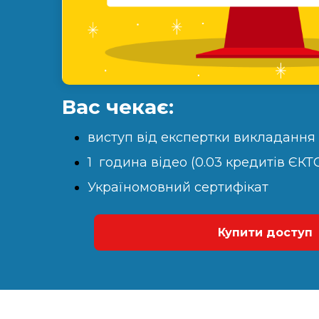
Вас чекає:
виступ від експертки викладання
1 година відео (0.03 кредитів ЄКТ
Україномовний сертифікат
Купити доступ