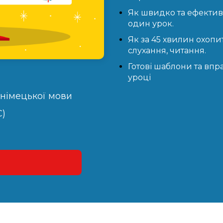
Як швидко та ефективн
один урок.
Як за 45 хвилин охопит
слухання, читання.
Готові шаблони та впр
уроці
 німецької мови
С)