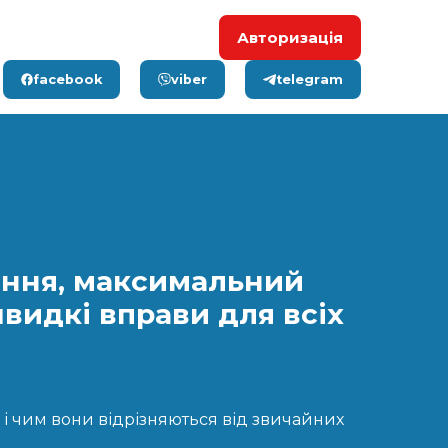
Авторизація
facebook
viber
telegram
ання, максимальний
швидкі вправи для всіх
 і чим вони відрізняються від звичайних