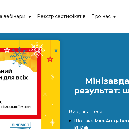
та вебінари
Реєстр сертифікатів
Про нас
Мінізавд
результат: 
Ви дізнаєтеся:
Що таке Mini-Aufgaben
вправ.